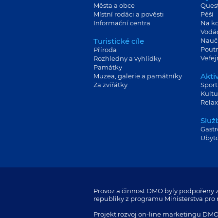
Města a obce
Ques
Místní rodáci a pověsti
Pěší
Informační centra
Na ko
Vodá
Turistické cíle
Nauč
Poutn
Příroda
Veře
Rozhledny a vyhlídky
Památky
Aktiv
Muzea, galerie a památníky
Za zvířátky
Sport
Kultu
Relax
Služ
Gast
Ubyt
Provoz a činnost DMO byly podpořeny z
republiky z programu Ministerstva pro m
Projekt rozvoj on-line marketingu DMO