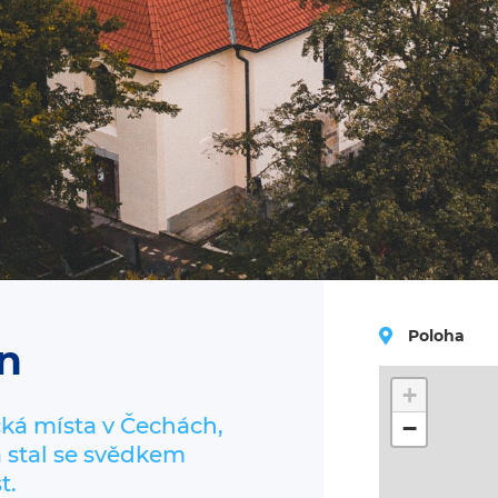
Poloha
ín
+
ická místa v Čechách,
−
a stal se svědkem
t.