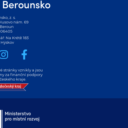
ko, z. s.
 Husovo nám. 69
 Beroun
406405
ář: Na Krétě 183
 Hýskov
 stránky vznikly a jsou
eny za finanční podpory
českého kraje.