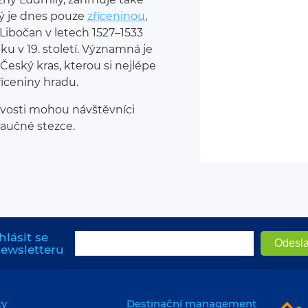
erý je dnes pouze
zříceninou
,
Libočan v letech 1527–1533
u v 19. století. Významná je
 Český kras, kterou si nejlépe
říceniny hradu.
mavosti mohou návštěvníci
naučné stezce.
hlásit se
newsletteru
ty
Destinační management