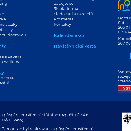
ting
Zapojte se!
3K platforma
le
Sledování ukazatelů
Berouns
cké
Pro média
Sídlo:
né stezky
Kontakty
266 01
í cesty
IČ: 08
jnou dopravou
Kalendář akcí
Kancel
267 06
ity
Návštěvnická karta
ra a zábava
 a wellness
Webové
by
rozvíj
ronomie
Středo
ování
a přispění prostředků státního rozpočtu České
ístní rozvoj.
 Berounsko byl realizován za přispění prostředků