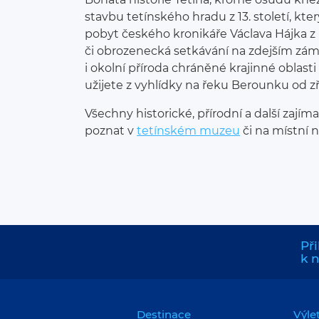
stavbu tetínského hradu z 13. století, kt
pobyt českého kronikáře Václava Hájka z 
či obrozenecká setkávání na zdejším zámk
i okolní příroda chráněné krajinné oblasti
užijete z vyhlídky na řeku Berounku od z
Všechny historické, přírodní a další zají
poznat v
tetínském muzeu
či na místní 
Při
k 
Destinace
Výle