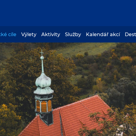
cké cíle
Výlety
Aktivity
Služby
Kalendář akcí
Des