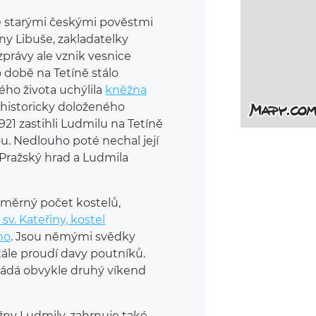
e starými českými pověstmi
ny Libuše, zakladatelky
zprávy ale vznik vesnice
o době na Tetíně stálo
ého života uchýlila
kněžna
 historicky doloženého
21 zastihli Ludmilu na Tetíně
 šálou. Nedlouho poté nechal její
 Pražský hrad a Ludmila
měrný počet kostelů,
 sv. Kateřiny, kostel
ho
. Jsou němými svědky
tále proudí davy poutníků.
řádá obvykle druhý víkend
žny Ludmily, zahrnuje také