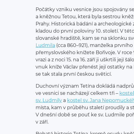
Počátky vzniku vesnice jsou spojovány s
a kněžnou Tetou, která byla sestrou kněž
Prahy. Historická bádání a archeologické 
kladou do první poloviny 10. století. V tét
slovanské hradiště, kam se na sklonku sv
Ludmila
(cca 860–921), manželka prvního
přemyslovského knížete Bořivoje. V roce 9
vrazi a z noci 15. na 16. září ji uškrtili její
vnuk kníže Václav přenést její ostatky na
se tak stala první českou světicí.
Duchovní význam Tetína dokládá nadprů
ve vesnici se nacházejí celkem tři –
kostel
sv. Ludmily
a
kostel sv. Jana Nepomucké
místa, kam v průběhu staletí proudily a s
V dnešní době se pouť ke sv. Ludmile po
v září.
Bohatá historie Tetína, kromě osudu kně