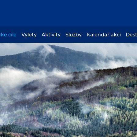
cké cíle
Výlety
Aktivity
Služby
Kalendář akcí
Des