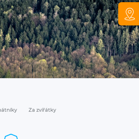
mátníky
Za zvířátky