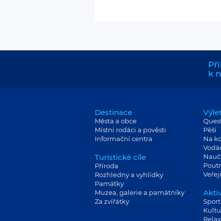
Při
k 
Destinace
Výle
Města a obce
Ques
Místní rodáci a pověsti
Pěší
Informační centra
Na ko
Vodá
Turistické cíle
Nauč
Poutn
Příroda
Veře
Rozhledny a vyhlídky
Památky
Aktiv
Muzea, galerie a památníky
Za zvířátky
Sport
Kultu
Relax