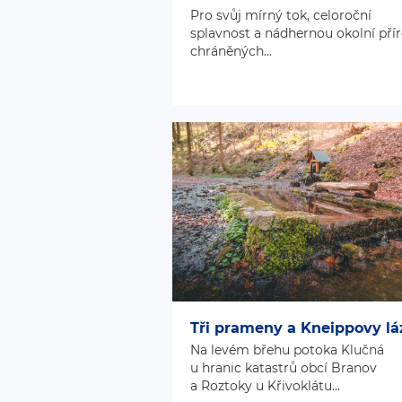
Pro svůj mírný tok, celoroční
splavnost a nádhernou okolní pří
chráněných...
Tři prameny a Kneippovy lá
Na levém břehu potoka Klučná
u hranic katastrů obcí Branov
a Roztoky u Křivoklátu...