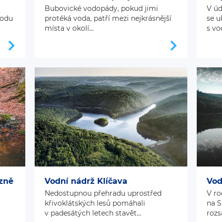
Bubovické vodopády, pokud jimi
V úd
rodu
protéká voda, patří mezi nejkrásnější
se u
místa v okolí...
s vo
zně
Vodní nádrž Klíčava
Vod
Nedostupnou přehradu uprostřed
V ro
křivoklátských lesů pomáhali
na 
v padesátých letech stavět...
rozs