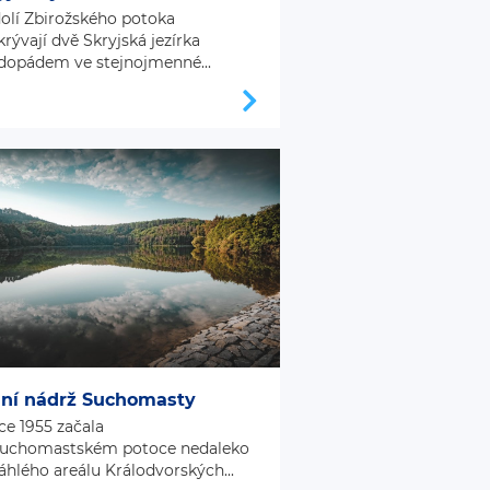
olí Zbirožského potoka
krývají dvě Skryjská jezírka
dopádem ve stejnojmenné...
ní nádrž Suchomasty
ce 1955 začala
Suchomastském potoce nedaleko
áhlého areálu Králodvorských...