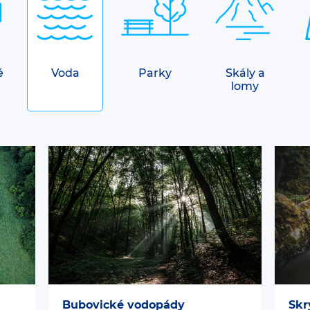
é
Voda
Parky
Skály a
lomy
Bubovické vodopády
Skr