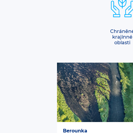
Chráněn
krajinné
oblasti
Berounka