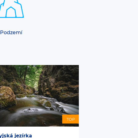
Podzemí
TOP
yjská jezírka