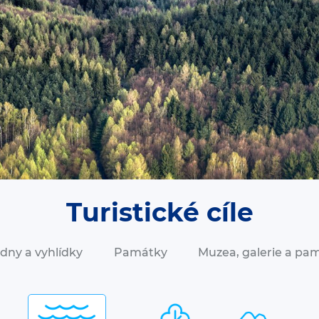
Turistické cíle
dny a vyhlídky
Památky
Muzea, galerie a pa