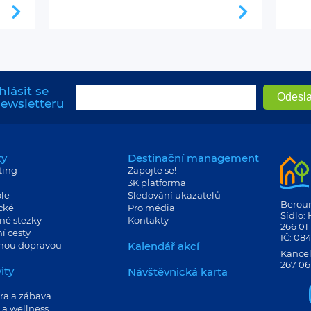
hlásit se
newsletteru
ty
Destinační management
ting
Zapojte se!
3K platforma
le
Sledování ukazatelů
Berouns
cké
Pro média
Sídlo:
né stezky
Kontakty
266 01
í cesty
IČ: 08
jnou dopravou
Kalendář akcí
Kancel
267 06
ity
Návštěvnická karta
ra a zábava
 a wellness